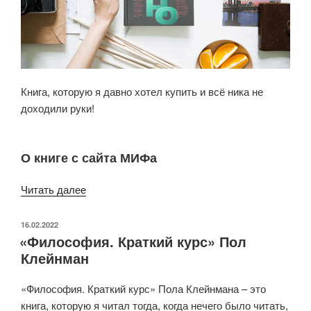
Книга, которую я давно хотел купить и всё ника не
доходили руки!
О книге с сайта МИФа
«Кевин
Читать далее
Келли:
Неизбежно.
ОПУБЛИКОВАНО
16.02.2022
«Философия. Краткий курс» Пол
12
Клейнман
технологических
трендов,
«Философия. Краткий курс» Пола Клейнмана – это
которые
книга, которую я читал тогда, когда нечего было читать,
определяют