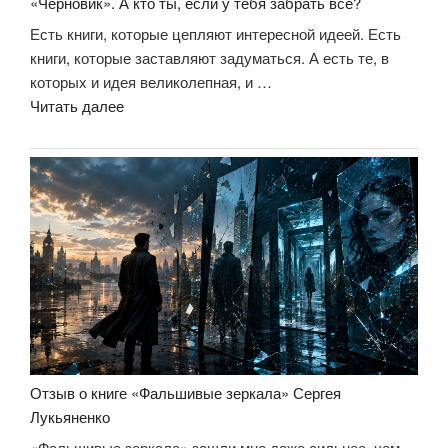
«Черновик». А кто ты, если у тебя забрать всё?
Есть книги, которые цепляют интересной идеей. Есть
книги, которые заставляют задуматься. А есть те, в
которых и идея великолепная, и …
««Черновик».
Читать далее
А
кто
ты,
если
у
тебя
забрать
всё?»
Отзыв о книге «Фальшивые зеркала» Сергея
Лукьяненко
«Фальшивые зеркала» зашли мне даже сильнее, чем