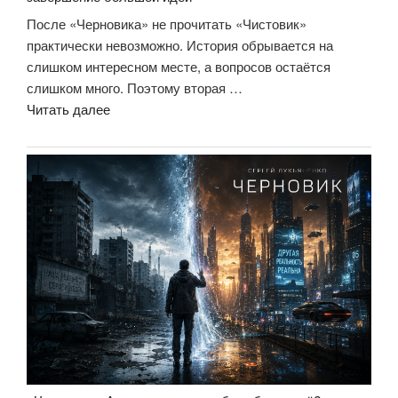
чужом
После «Черновика» не прочитать «Чистовик»
опыте»»
практически невозможно. История обрывается на
слишком интересном месте, а вопросов остаётся
слишком много. Поэтому вторая …
««Чистовик».
Читать далее
Не
столько
продолжение,
сколько
завершение
большой
идеи»