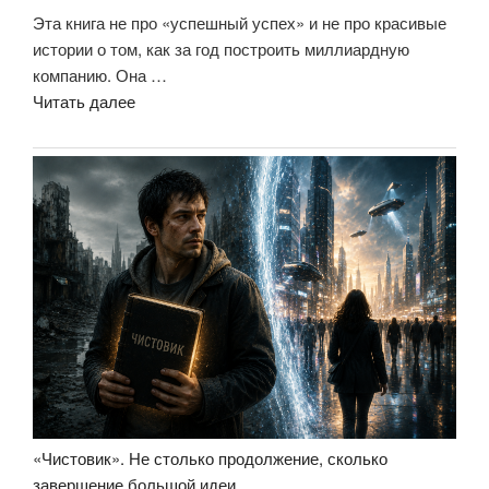
Эта книга не про «успешный успех» и не про красивые
истории о том, как за год построить миллиардную
компанию. Она …
«Отзыв
Читать далее
на
книгу
«Шпаргалки
для
боссов.
Жесткие
и
честные
уроки
управления,
которые
лучше
выучить
«Чистовик». Не столько продолжение, сколько
на
завершение большой идеи