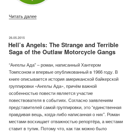
«Будущее
Читать далее
глазами
одного
из
ОПУБЛИКОВАНО
26.05.2015
Hell’s Angels: The Strange and Terrible
самых
Saga of the Outlaw Motorcycle Gangs
влиятельных
инвесторов
“Ангелы Ада” – роман, написанный Хантером
в
Томпсоном и впервые опубликованный в 1966 году. В
мире»
книге описывается история американской байкерской
группировки «Ангелы Ада», причём важной
особенностью повести является участие
повествователя в событиях. Согласно заявлениям
представителей самой группировки, это “единственная
правдивая вещь, когда-либо написанная о них”. Роман
местами восхищает отважностью репортёра, а местами
ставит в тупик. Потому что, как так можно было