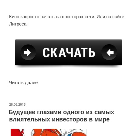
Кино запросто начать на просторах сети. Или на сайте
Литреса:
«“Homo
Читать далее
deus”
–
краткая
ОПУБЛИКОВАНО
28.06.2015
Будущее глазами одного из самых
история
влиятельных инвесторов в мире
будущего
от
Юваль