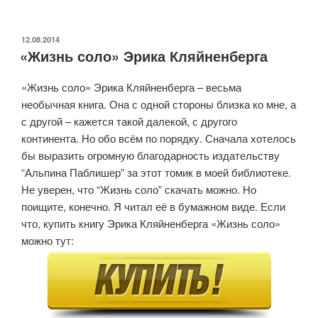
Angels:
The
Strange
ОПУБЛИКОВАНО
12.08.2014
«Жизнь соло» Эрика Кляйненберга
and
Terrible
«Жизнь соло» Эрика Кляйненберга – весьма
Saga
необычная книга. Она с одной стороны близка ко мне, а
of
с другой – кажется такой далекой, с другого
the
континента. Но обо всём по порядку. Сначала хотелось
Outlaw
бы выразить огромную благодарность издательству
Motorcycle
“Альпина Паблишер” за этот томик в моей библиотеке.
Gangs»
Не уверен, что “Жизнь соло” скачать можно. Но
поищите, конечно. Я читал её в бумажном виде. Если
что, купить книгу Эрика Кляйненберга «Жизнь соло»
можно тут: