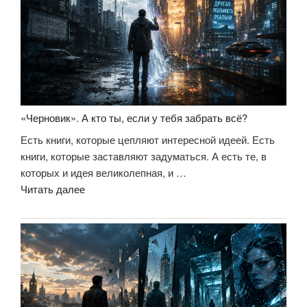
идеи»
«Черновик». А кто ты, если у тебя забрать всё?
Есть книги, которые цепляют интересной идеей. Есть
книги, которые заставляют задуматься. А есть те, в
которых и идея великолепная, и …
««Черновик».
Читать далее
А
кто
ты,
если
у
тебя
забрать