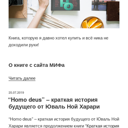
Книга, которую я давно хотел купить и всё ника не
доходили руки!
О книге с сайта МИФа
«Кевин
Читать далее
Келли:
Неизбежно.
ОПУБЛИКОВАНО
25.07.2019
“Homo deus” – краткая история
12
будущего от Юваль Ной Харари
технологических
трендов,
“Homo deus” – краткая история будущего от Юваль Ной
которые
Харари является продолжением книги
“Краткая история
определяют