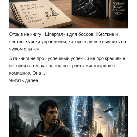
Отзыв на книгу «Шпаргалки для боссов. Жесткие и
честные уроки управления, которые лучше выучить на
чужом опыте»
Эта книга не про «успешный успех» и не про красивые
истории о том, как за год построить миллиардную
компанию. Она …
«Отзыв
Читать далее
на
книгу
«Шпаргалки
для
боссов.
Жесткие
и