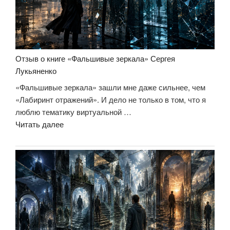
всё?»
Отзыв о книге «Фальшивые зеркала» Сергея
Лукьяненко
«Фальшивые зеркала» зашли мне даже сильнее, чем
«Лабиринт отражений». И дело не только в том, что я
люблю тематику виртуальной …
«Отзыв
Читать далее
о
книге
«Фальшивые
зеркала»
Сергея
Лукьяненко»