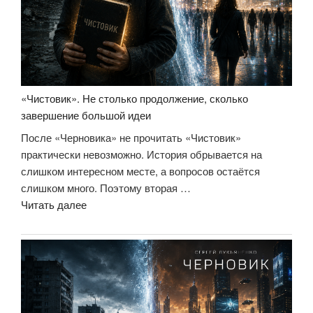
честные
уроки
управления,
которые
лучше
выучить
«Чистовик». Не столько продолжение, сколько
на
завершение большой идеи
чужом
После «Черновика» не прочитать «Чистовик»
опыте»»
практически невозможно. История обрывается на
слишком интересном месте, а вопросов остаётся
слишком много. Поэтому вторая …
««Чистовик».
Читать далее
Не
столько
продолжение,
сколько
завершение
большой