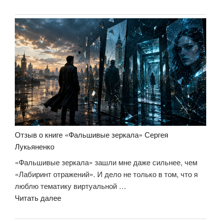
А
кто
ты,
если
у
тебя
забрать
всё?»
Отзыв о книге «Фальшивые зеркала» Сергея
Лукьяненко
«Фальшивые зеркала» зашли мне даже сильнее, чем
«Лабиринт отражений». И дело не только в том, что я
люблю тематику виртуальной …
«Отзыв
Читать далее
о
книге