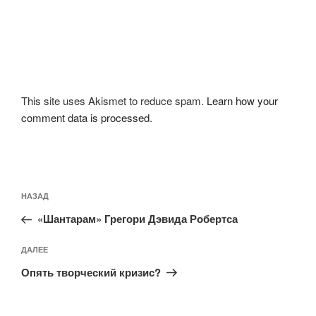
This site uses Akismet to reduce spam.
Learn how your
comment data is processed
.
Навигация
Предыдущая
НАЗАД
по
запись:
записям
«Шантарам» Грегори Дэвида Робертса
Следующая
ДАЛЕЕ
запись
Опять творческий кризис?