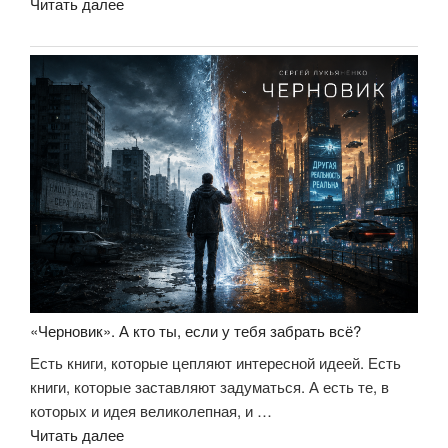
««Чистовик».
Читать далее
Не
столько
продолжение,
сколько
завершение
большой
идеи»
«Черновик». А кто ты, если у тебя забрать всё?
Есть книги, которые цепляют интересной идеей. Есть
книги, которые заставляют задуматься. А есть те, в
которых и идея великолепная, и …
««Черновик».
Читать далее