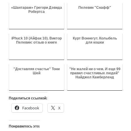
«Шантарам» Грегори Дэвида
Пелевин "Снафф"
Робертса
iPhuck 10 (Айфак 10). Виктор
Курт Воннегут. Колыбель
Пелевин: отзыв о книге
для кошки
"Доставляя счастье" Тони
"Не жалей ни о чем. И еще 99
Шей
правил счастливых людей"
Найджел Камберленд
Поделиться ссылкой:
Facebook
X
Понравилось это: