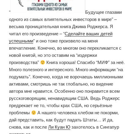
“
Будущее глазами
одного из самых влиятельных инвесторов в мире” –
весьма проницательная книга Джима Роджерса. Я
читал его произведение – “
Сделайте ваших детей
успешными
” и оно тоже произвело на меня
впечатление. Конечно, во многом оно перекликается с
новой книгой, но это оставим на “издержки
производства”
Книга хороша! Спасибо “МИФ” за неё.
Много полезного и интересного. Много информации “на
подумать”. Конечно, когда не ворочаешь миллионными
активами, смотришь не так глобально, но видение
автора мне нравится. Особенно оно понравится всем
русскоговорящим, ненавидящим США. Ведь Роджерс
предрекает не то, чтобы крах США, но серьёзные
проблемы
А нашего человека хлебом не покорми,
дай представить, как будут падать Штаты… И да,
снова, как и после
Ли Куан Ю
захотелось в Сингапур
смотаться.