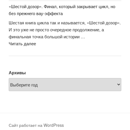
книге
«Шестой дозор». Финал, который закрывает цикл, но
«Лабиринт
без прежнего вау-эффекта
отражений»
Шестая книга цикла так и называется, «Шестой дозор».
Сергея
И это уже не просто очередное продолжение, а
Лукьяненко»
финальная точка большой истории …
««Шестой
Читать далее
дозор».
Финал,
который
закрывает
Архивы
цикл,
но
без
прежнего
вау-
эффекта»
Сайт работает на WordPress