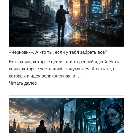
идеи»
«Черновик». А кто ты, если у тебя забрать всё?
Есть книги, которые цепляют интересной идеей. Есть
книги, которые заставляют задуматься. А есть те, в
которых и идея великолепная, и …
««Черновик».
Читать далее
А
кто
ты,
если
у
тебя
забрать