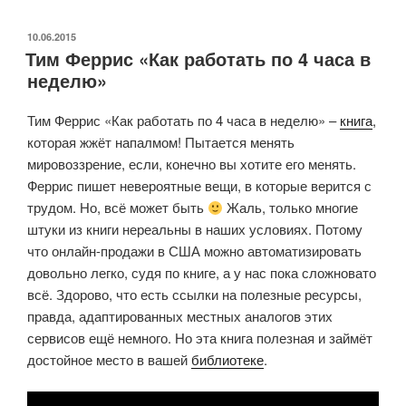
шутите,
мистер
ОПУБЛИКОВАНО
10.06.2015
Тим Феррис «Как работать по 4 часа в
Фейнман!»
неделю»
Тим Феррис «Как работать по 4 часа в неделю» –
книга
,
которая жжёт напалмом! Пытается менять
мировоззрение, если, конечно вы хотите его менять.
Феррис пишет невероятные вещи, в которые верится с
трудом. Но, всё может быть
Жаль, только многие
штуки из книги нереальны в наших условиях. Потому
что онлайн-продажи в США можно автоматизировать
довольно легко, судя по книге, а у нас пока сложновато
всё. Здорово, что есть ссылки на полезные ресурсы,
правда, адаптированных местных аналогов этих
сервисов ещё немного. Но эта книга полезная и займёт
достойное место в вашей
библиотеке
.