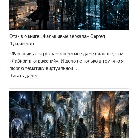
всё?»
Отзыв о книге «Фальшивые зеркала» Сергея
Лукьяненко
«Фальшивые зеркала» зашли мне даже сильнее, чем
«Лабиринт отражений». И дело не только в том, что я
люблю тематику виртуальной …
«Отзыв
Читать далее
о
книге
«Фальшивые
зеркала»
Сергея
Лукьяненко»