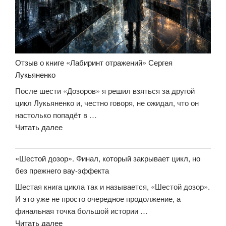
Отзыв о книге «Лабиринт отражений» Сергея
Лукьяненко
После шести «Дозоров» я решил взяться за другой
цикл Лукьяненко и, честно говоря, не ожидал, что он
настолько попадёт в …
«Отзыв
Читать далее
о
книге
«Шестой дозор». Финал, который закрывает цикл, но
«Лабиринт
без прежнего вау-эффекта
отражений»
Шестая книга цикла так и называется, «Шестой дозор».
Сергея
И это уже не просто очередное продолжение, а
Лукьяненко»
финальная точка большой истории …
««Шестой
Читать далее