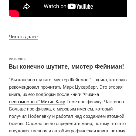
«Роберт
Читать далее
Хагстром.
Как
5
ОПУБЛИКОВАНО
22.10.2015
Вы конечно шутите, мистер Фейнман!
долларов
превратить
“Вы конечно шутите, мистер Фейнман!” – книга, которую
в
рекомендовал прочитать Марк Цукерберг. Это вторая
50
книга, из его подборки после книги
“Физика
миллиардов»
невозможного” Митио Каку
Тоже про физику. Частично.
Больше про физика, с мировым именем, который
получил Нобелевку и работал над созданием атомной
бомбы. Сложно было определить жанр, потому что это
и художественная и автобиографическая книга, потому