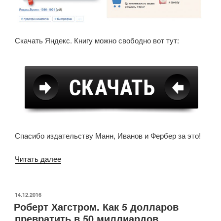
Скачать Яндекс. Книгу можно свободно вот тут:
Спасибо издательству Манн, Иванов и Фербер за это!
«Яндекс.Книга»
Читать далее
ОПУБЛИКОВАНО
14.12.2016
Роберт Хагстром. Как 5 долларов
превратить в 50 миллиардов