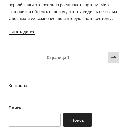
первой книги это реально расширяет картину. Мир
становится объемнее, потому что ты видишь не только
Светлых и их сомнения, но и вторую часть системы.
«Дневной
Читать далее
дозор.
Книга
Сергея
Пагинация
Сле
Страница
1
Лукьяненко
записей
стра
и
Владимира
Васильева:
Контакты
отзывы»
Поиск
Поиск