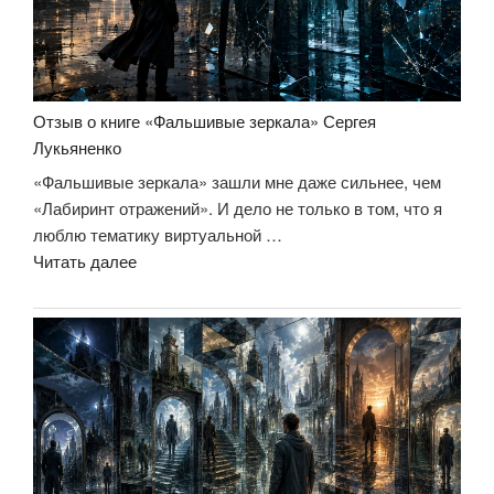
всё?»
Отзыв о книге «Фальшивые зеркала» Сергея
Лукьяненко
«Фальшивые зеркала» зашли мне даже сильнее, чем
«Лабиринт отражений». И дело не только в том, что я
люблю тематику виртуальной …
«Отзыв
Читать далее
о
книге
«Фальшивые
зеркала»
Сергея
Лукьяненко»