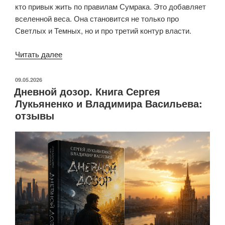
кто привык жить по правилам Сумрака. Это добавляет
вселенной веса. Она становится не только про
Светлых и Темных, но и про третий контур власти.
««Сумеречный
Читать далее
дозор».
Третья
ОПУБЛИКОВАНО
09.05.2026
Дневной дозор. Книга Сергея
книга,
Лукьяненко и Владимира Васильева:
где
отзывы
мир
начинает
распутываться
как
клубок»