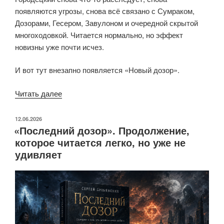
появляются угрозы, снова всё связано с Сумраком,
Дозорами, Гесером, Завулоном и очередной скрытой
многоходовкой. Читается нормально, но эффект
новизны уже почти исчез.
И вот тут внезапно появляется «Новый дозор».
««Новый
Читать далее
дозор».
Пятая
ОПУБЛИКОВАНО
12.06.2026
«Последний дозор». Продолжение,
книга,
которое читается легко, но уже не
где
удивляет
Лукьяненко
снова
разгоняет
цикл»