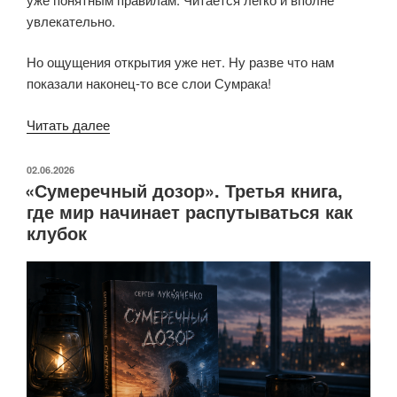
увлекательно.
Но ощущения открытия уже нет. Ну разве что нам
показали наконец-то все слои Сумрака!
««Последний
Читать далее
дозор».
Продолжение,
ОПУБЛИКОВАНО
02.06.2026
«Сумеречный дозор». Третья книга,
которое
где мир начинает распутываться как
читается
клубок
легко,
но
уже
не
удивляет»