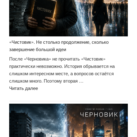
честные
уроки
управления,
которые
лучше
выучить
«Чистовик». Не столько продолжение, сколько
на
завершение большой идеи
чужом
После «Черновика» не прочитать «Чистовик»
опыте»»
практически невозможно. История обрывается на
слишком интересном месте, а вопросов остаётся
слишком много. Поэтому вторая …
««Чистовик».
Читать далее
Не
столько
продолжение,
сколько
завершение
большой