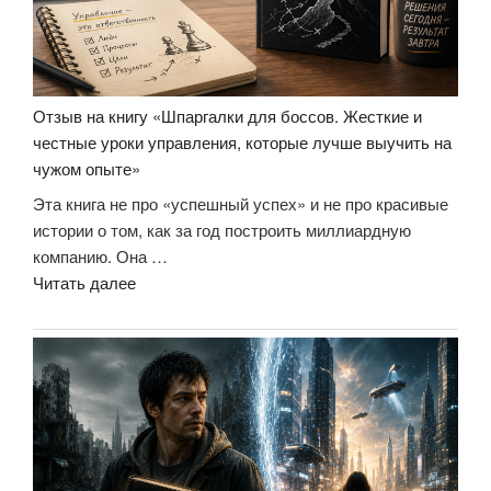
Отзыв на книгу «Шпаргалки для боссов. Жесткие и
честные уроки управления, которые лучше выучить на
чужом опыте»
Эта книга не про «успешный успех» и не про красивые
истории о том, как за год построить миллиардную
компанию. Она …
«Отзыв
Читать далее
на
книгу
«Шпаргалки
для
боссов.
Жесткие
и