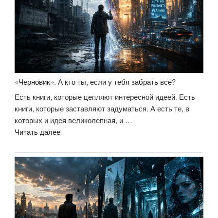
идеи»
«Черновик». А кто ты, если у тебя забрать всё?
Есть книги, которые цепляют интересной идеей. Есть
книги, которые заставляют задуматься. А есть те, в
которых и идея великолепная, и …
««Черновик».
Читать далее
А
кто
ты,
если
у
тебя
забрать