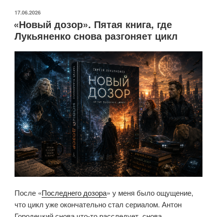
Финал,
ОПУБЛИКОВАНО
17.06.2026
«Новый дозор». Пятая книга, где
который
Лукьяненко снова разгоняет цикл
закрывает
цикл,
но
без
прежнего
вау-
эффекта»
После «
Последнего дозора
» у меня было ощущение,
что цикл уже окончательно стал сериалом. Антон
Городецкий снова что-то расследует, снова