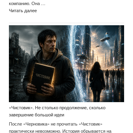
компанию. Она …
«Отзыв
Читать далее
на
книгу
«Шпаргалки
для
боссов.
Жесткие
и
честные
уроки
управления,
которые
лучше
выучить
«Чистовик». Не столько продолжение, сколько
на
завершение большой идеи
чужом
После «Черновика» не прочитать «Чистовик»
опыте»»
практически невозможно. История обрывается на