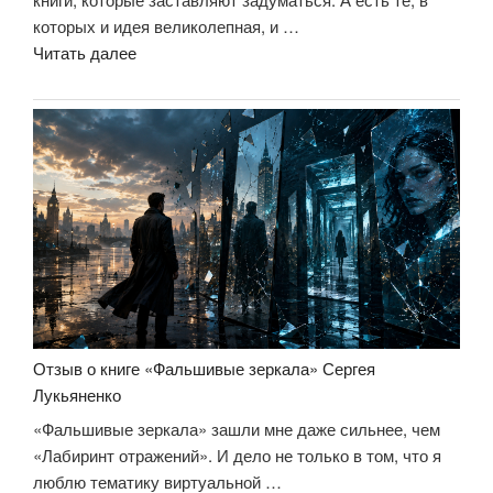
которых и идея великолепная, и …
««Черновик».
Читать далее
А
кто
ты,
если
у
тебя
забрать
всё?»
Отзыв о книге «Фальшивые зеркала» Сергея
Лукьяненко
«Фальшивые зеркала» зашли мне даже сильнее, чем
«Лабиринт отражений». И дело не только в том, что я
люблю тематику виртуальной …