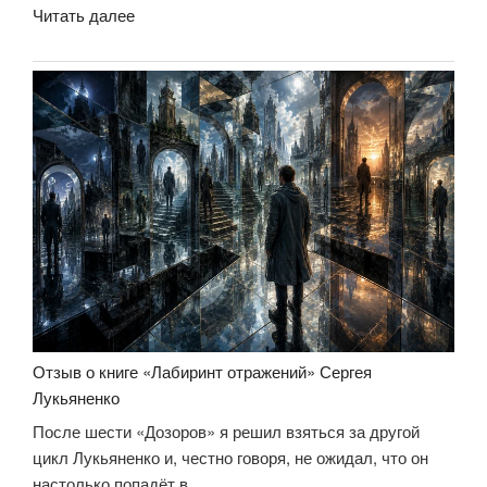
«Отзыв
Читать далее
о
книге
«Фальшивые
зеркала»
Сергея
Лукьяненко»
Отзыв о книге «Лабиринт отражений» Сергея
Лукьяненко
После шести «Дозоров» я решил взяться за другой
цикл Лукьяненко и, честно говоря, не ожидал, что он
настолько попадёт в …