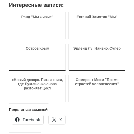
Интересные записи:
Рэнд "Мы живые"
Евгений Замятин "Мы"
Остров Крым
Эрленд Лу: Наивно. Супер
«Новый дозор». Пятая книга,
Сомерсет Моэм "Бремя
где Лукьяненко снова
страстей человеческих"
разгоняет цикл
Поделиться ссылкой:
Facebook
X