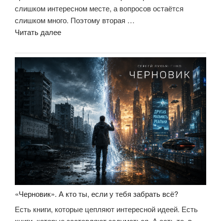
слишком интересном месте, а вопросов остаётся
слишком много. Поэтому вторая …
««Чистовик».
Читать далее
Не
столько
продолжение,
сколько
завершение
большой
идеи»
«Черновик». А кто ты, если у тебя забрать всё?
Есть книги, которые цепляют интересной идеей. Есть
книги, которые заставляют задуматься. А есть те, в