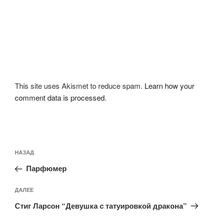
This site uses Akismet to reduce spam.
Learn how your
comment data is processed
.
Навигация
Предыдущая
НАЗАД
по
запись:
записям
Парфюмер
Следующая
ДАЛЕЕ
запись
Стиг Ларсон “Девушка с татуировкой дракона”