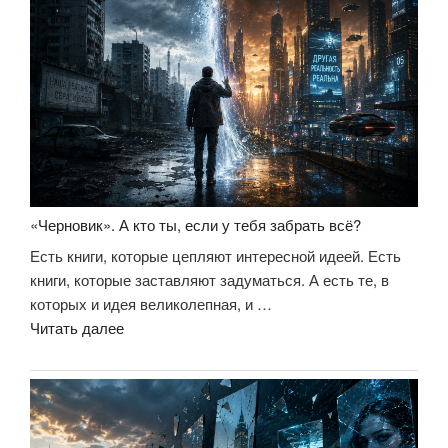
завершение
большой
идеи»
«Черновик». А кто ты, если у тебя забрать всё?
Есть книги, которые цепляют интересной идеей. Есть
книги, которые заставляют задуматься. А есть те, в
которых и идея великолепная, и …
««Черновик».
Читать далее
А
кто
ты,
если
у