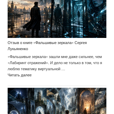
тебя
забрать
всё?»
Отзыв о книге «Фальшивые зеркала» Сергея
Лукьяненко
«Фальшивые зеркала» зашли мне даже сильнее, чем
«Лабиринт отражений». И дело не только в том, что я
люблю тематику виртуальной …
«Отзыв
Читать далее
о
книге
«Фальшивые
зеркала»
Сергея
Лукьяненко»