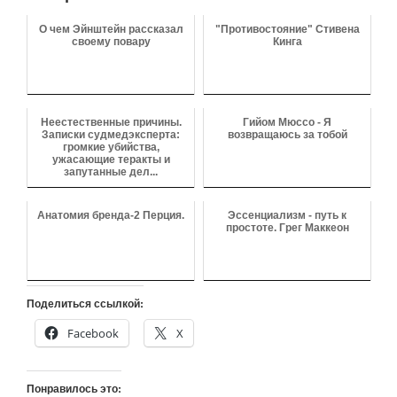
О чем Эйнштейн рассказал
"Противостояние" Стивена
своему повару
Кинга
Неестественные причины.
Гийом Мюссо - Я
Записки судмедэксперта:
возвращаюсь за тобой
громкие убийства,
ужасающие теракты и
запутанные дел...
Анатомия бренда-2 Перция.
Эссенциализм - путь к
простоте. Грег Маккеон
Поделиться ссылкой:
Facebook
X
Понравилось это: