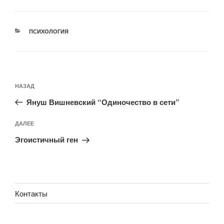
РУБРИКИ
ПСИХОЛОГИЯ
Навигация
Предыдущая
НАЗАД
по
запись:
записям
Януш Вишневский “Одиночество в сети”
Следующая
ДАЛЕЕ
запись
Эгоистичный ген
Контакты