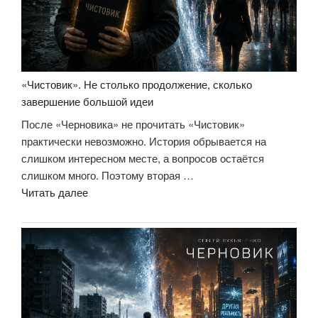
уроки
управления,
которые
лучше
выучить
«Чистовик». Не столько продолжение, сколько
на
завершение большой идеи
чужом
После «Черновика» не прочитать «Чистовик»
опыте»»
практически невозможно. История обрывается на
слишком интересном месте, а вопросов остаётся
слишком много. Поэтому вторая …
««Чистовик».
Читать далее
Не
столько
продолжение,
сколько
завершение
большой
идеи»