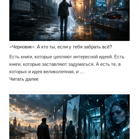
«Черновик». А кто ты, если у тебя забрать всё?
Есть книги, которые цепляют интересной идеей. Есть
книги, которые заставляют задуматься. А есть те, в
которых и идея великолепная, и …
««Черновик».
Читать далее
А
кто
ты,
если
у
тебя
забрать
всё?»