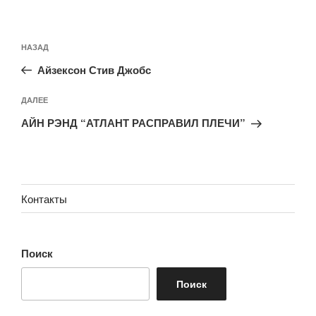
Навигация
Предыдущая
НАЗАД
по
запись:
записям
Айзексон Стив Джобс
Следующая
ДАЛЕЕ
запись
АЙН РЭНД “АТЛАНТ РАСПРАВИЛ ПЛЕЧИ”
Контакты
Поиск
Поиск