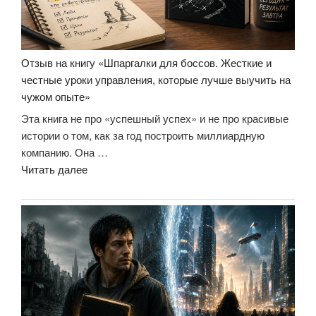
Отзыв на книгу «Шпаргалки для боссов. Жесткие и
честные уроки управления, которые лучше выучить на
чужом опыте»
Эта книга не про «успешный успех» и не про красивые
истории о том, как за год построить миллиардную
компанию. Она …
«Отзыв
Читать далее
на
книгу
«Шпаргалки
для
боссов.
Жесткие
и
честные