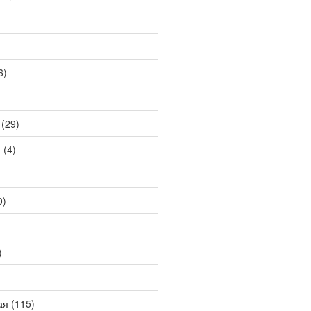
6)
(29)
й
(4)
0)
)
ая
(115)