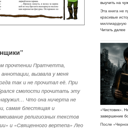
выучить на чу
Эта книга не 
красивые истор
миллиардную 
«
Читать далее
н
к
«
онщики”
д
б
вом прочтении Пратчетта,
Ж
о аннотации, вызвала у меня
и
ч
гда так и не прочитал её. При
у
брался смелости прочитать эту
у
к
наружил… Что она ничерта не
л
ри, самая блестящая и
«Чистовик». Н
в
смеивание религиозных текстов
завершение б
н
ч
После «Чернов
лии» и «Священного вертепа» Лео