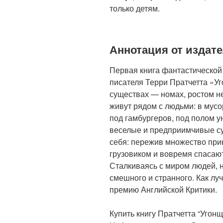
только детям.
Аннотация от издат
Первая книга фантастической
писателя Терри Пратчетта «У
существах — номах, ростом н
живут рядом с людьми: в мусо
под гамбургеров, под полом у
веселые и предприимчивые су
себя: пережив множество при
грузовиком и вовремя спасают
Сталкиваясь с миром людей, 
смешного и странного. Как лу
премию Английской Критики.
Купить книгу Пратчетта “Угон