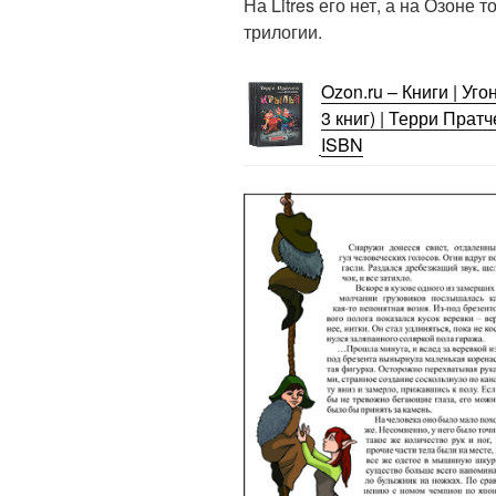
На Litres его нет, а на Озоне 
трилогии.
Ozon.ru – Книги | Уг
3 книг) | Терри Пратче
ISBN