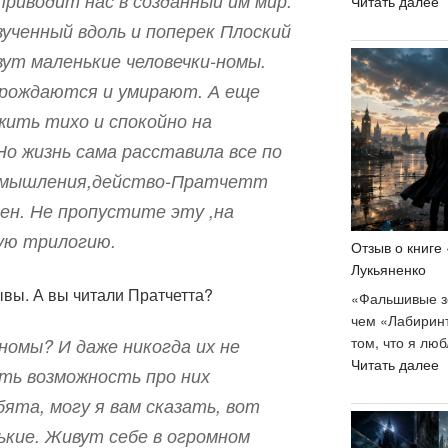
приводит нас в созданный им мир.
«
Читать далее
А
ученный вдоль и поперек Плоский
к
вут маленькие человечки-номы.
т
рождаются и умирают. А еще
е
у
ить тихо и спокойно на
т
о жизнь сама расставила все по
з
в
змышления,действо-Пратчетт
сен. Не пропустите эту ,на
ную трилогию.
Отзыв о книге
Лукьяненко
ывы. А вы читали Пратчетта?
«Фальшивые з
чем «Лабиринт
том, что я лю
номы? И даже никогда их не
«
Читать далее
сть возможность про них
о
ята, могу я вам сказать, вот
к
«
ькие. Живут себе в огромном