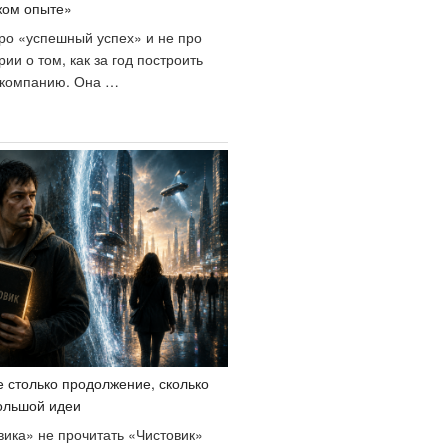
жом опыте»
про «успешный успех» и не про
ии о том, как за год построить
компанию. Она …
Отзыв
а
нигу
Шпаргалки
ля
оссов.
есткие
естные
роки
правления,
оторые
учше
е столько продолжение, сколько
ыучить
ольшой идеи
а
ужом
ика» не прочитать «Чистовик»