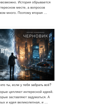
пыте»»
евозможно. История обрывается
тересном месте, а вопросов
ком много. Поэтому вторая …
«Чистовик».
е
только
родолжение,
колько
авершение
ольшой
деи»
кто ты, если у тебя забрать всё?
оторые цепляют интересной идеей.
торые заставляют задуматься. А
орых и идея великолепная, и …