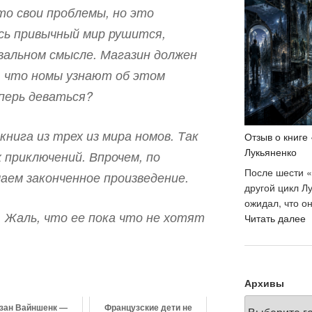
з
то свои проблемы, но это
С
есь привычный мир рушится,
Л
вальном смысле. Магазин должен
 что номы узнают об этом
еперь деваться?
книга из трех из мира номов. Так
Отзыв о книге
Лукьяненко
х приключений. Впрочем, по
После шести «
аем законченное произведение.
другой цикл Лу
ожидал, что о
. Жаль, что ее пока что не хотят
«
Читать далее
о
к
«
о
Архивы
С
Л
зан Вайншенк —
Французские дети не