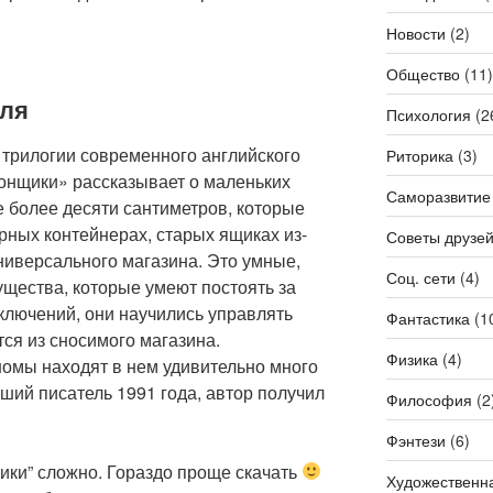
Новости
(2)
Общество
(11)
еля
Психология
(2
 трилогии современного английского
Риторика
(3)
гонщики» рассказывает о маленьких
Саморазвитие
е более десяти сантиметров, которые
рных контейнерах, старых ящиках из-
Советы друзе
ниверсального магазина. Это умные,
Соц. сети
(4)
щества, которые умеют постоять за
ключений, они научились управлять
Фантастика
(1
ся из сносимого магазина.
Физика
(4)
номы находят в нем удивительно много
чший писатель 1991 года, автор получил
Философия
(2
Фэнтези
(6)
щики” сложно. Гораздо проще скачать
Художественн