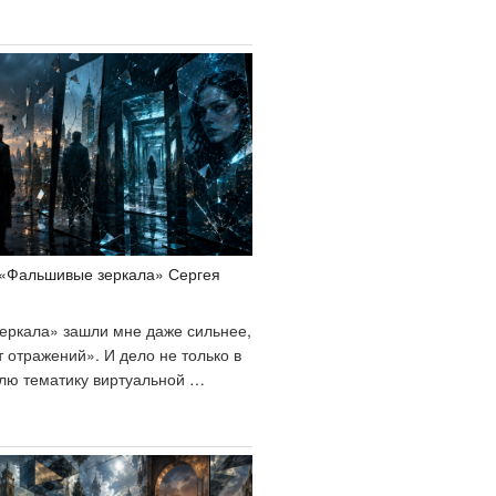
«Черновик».
то
ы,
сли
ебя
абрать
сё?»
 «Фальшивые зеркала» Сергея
еркала» зашли мне даже сильнее,
 отражений». И дело не только в
блю тематику виртуальной …
Отзыв
ниге
Фальшивые