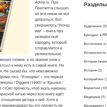
Adme.ru. Про
Разделы
Пратчетта слышал,
но всё никак не мог
добраться. Вот,
свершилось.”Угонщ
Аудиокниги
(5)
ики” – книга про
Брендинг и PR
низкорослый
народец, который
Воспитание и 
отправляется в
Интересности
увлекательное
минает гномов, и по званию (ном у
Истории бизне
отсыл к нему есть в самой книге. Но
История
(2)
я. Не сказал бы, что невозможно
Кроме того, “Угонщики” – это первая
Копирайтинг
(
екопы / Diggers (1990)” и “Крылья /
Маркетинг
(18
е стОит прочесть, чтоб знать наконец-
красной нитью через всю книгу идёт
Медицина
(5)
 отношение автора к ней. Хотя и
бы рекомендовал бы его прочесть не
Менеджмент
(