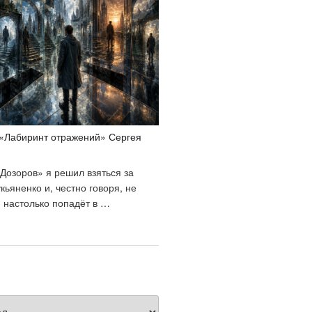
еркала»
ергея
укьяненко»
 «Лабиринт отражений» Сергея
Дозоров» я решил взяться за
кьяненко и, честно говоря, не
н настолько попадёт в …
Отзыв
ниге
Лабиринт
тражений»
ергея
укьяненко»