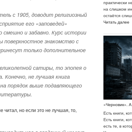
о
практически н
на слишком ин
тель с 1905, доводит религиозный
остаётся слиш
«
Читать далее
сприятие его «заповедей»
Н
 смешно и забавно. Курс истории
с
бы поверхностное знакомство с
п
с
принесут только дополнительное
з
б
еликолепной сатиры, то эпопея о
и
. Конечно, не лучшая книга
 на порядок выше подавляющего
литературы.
«Черновик». А 
е читал, но если это не лучшая, то,
Есть книги, к
Есть книги, ко
есть те, в кот