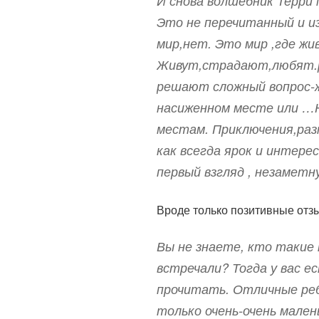
И снова волшебник Терри 
Это не перечитанный и из
мир,нет. Это мир ,где жи
Живут,страдают,любят.
решают сложный вопрос-ж
насиженном месте или …Н
местам. Приключения,ра
как всегда ярок и интере
первый взгляд , незамет
Вроде только позитивные отз
Вы не знаете, кто такие 
встречали? Тогда у вас е
прочитать. Отличные реб
только очень-очень мален