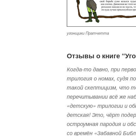
угонщики Пратчетта
Отзывы о книге “Уг
Когда-то давно, при пер
трилогия о номах, судя п
такой скептицизм, что то
перечитывании всё же на
«детскую» трилогии и об
детская! Это, чёрт поде
остроумная пародия и об
со времён «Забавной Биб