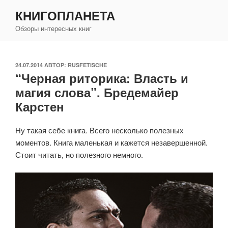
Перейти
КНИГОПЛАНЕТА
к
Обзоры интересных книг
содержимому
ОПУБЛИКОВАНО
24.07.2014
АВТОР:
RUSFETISCHE
“Черная риторика: Власть и
магия слова”. Бредемайер
Карстен
Ну такая себе книга. Всего несколько полезных
моментов. Книга маленькая и кажется незавершенной.
Стоит читать, но полезного немного.