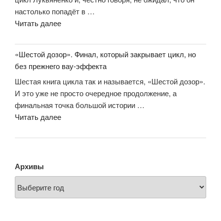
настолько попадёт в …
«Отзыв
Читать далее
о
книге
«Шестой дозор». Финал, который закрывает цикл, но
«Лабиринт
без прежнего вау-эффекта
отражений»
Шестая книга цикла так и называется, «Шестой дозор».
Сергея
И это уже не просто очередное продолжение, а
Лукьяненко»
финальная точка большой истории …
««Шестой
Читать далее
дозор».
Финал,
который
закрывает
Архивы
цикл,
но
без
прежнего