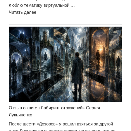
люблю тематику виртуальной …
«Отзыв
Читать далее
о
книге
«Фальшивые
зеркала»
Сергея
Лукьяненко»
Отзыв о книге «Лабиринт отражений» Сергея
Лукьяненко
После шести «Дозоров» я решил взяться за другой
цикл Лукьяненко и, честно говоря, не ожидал, что он