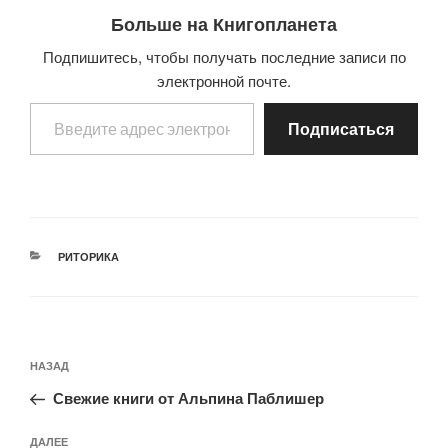
Больше на Книгопланета
Подпишитесь, чтобы получать последние записи по
электронной почте.
Введите адрес электронной почты…
Подписаться
РУБРИКИ
РИТОРИКА
Навигация
Предыдущая
НАЗАД
по
запись:
записям
Свежие книги от Альпина Паблишер
Следующая
ДАЛЕЕ