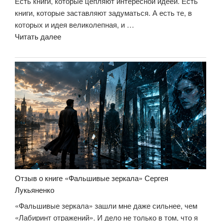
Есть книги, которые цепляют интересной идеей. Есть
книги, которые заставляют задуматься. А есть те, в
которых и идея великолепная, и …
««Черновик».
Читать далее
А
кто
ты,
если
у
тебя
забрать
всё?»
Отзыв о книге «Фальшивые зеркала» Сергея
Лукьяненко
«Фальшивые зеркала» зашли мне даже сильнее, чем
«Лабиринт отражений». И дело не только в том, что я