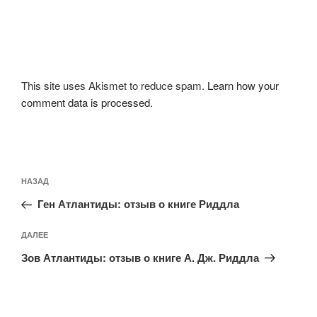
This site uses Akismet to reduce spam.
Learn how your
comment data is processed
.
Навигация
Предыдущая
НАЗАД
по
запись:
записям
Ген Атлантиды: отзыв о книге Риддла
Следующая
ДАЛЕЕ
запись
Зов Атлантиды: отзыв о книге А. Дж. Риддла