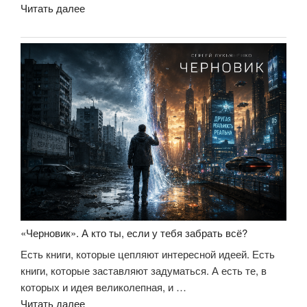
««Чистовик».
Читать далее
Не
столько
продолжение,
сколько
завершение
большой
идеи»
«Черновик». А кто ты, если у тебя забрать всё?
Есть книги, которые цепляют интересной идеей. Есть
книги, которые заставляют задуматься. А есть те, в
которых и идея великолепная, и …
««Черновик».
Читать далее