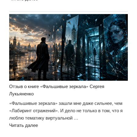
А
кто
ты,
если
у
тебя
забрать
всё?»
Отзыв о книге «Фальшивые зеркала» Сергея
Лукьяненко
«Фальшивые зеркала» зашли мне даже сильнее, чем
«Лабиринт отражений». И дело не только в том, что я
люблю тематику виртуальной …
«Отзыв
Читать далее
о