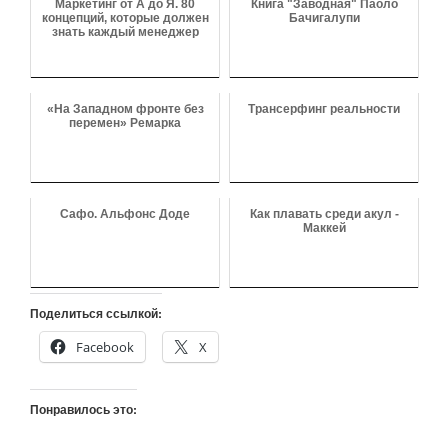
Маркетинг от А до Я. 80
Книга "Заводная" Паоло
концепций, которые должен
Бачигалупи
знать каждый менеджер
«На Западном фронте без
Трансерфинг реальности
перемен» Ремарка
Сафо. Альфонс Доде
Как плавать среди акул -
Маккей
Поделиться ссылкой:
Facebook
X
Понравилось это: