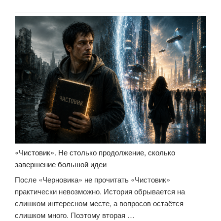
на
книгу
«Шпаргалки
для
боссов.
Жесткие
и
честные
уроки
управления,
которые
лучше
выучить
«Чистовик». Не столько продолжение, сколько
на
завершение большой идеи
чужом
После «Черновика» не прочитать «Чистовик»
опыте»»
практически невозможно. История обрывается на
слишком интересном месте, а вопросов остаётся
слишком много. Поэтому вторая …