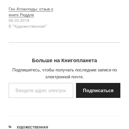
Ген Атлантиды: отзыв о
книге Риддла
06.03.2018
В "Художественная"
Больше на Книгопланета
Подпишитесь, чтобы получать последние записи по
электронной почте.
Введите адрес электронной почты…
Подписаться
РУБРИКИ
ХУДОЖЕСТВЕННАЯ