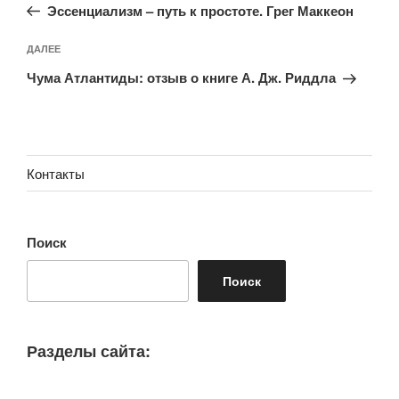
запись:
записям
Эссенциализм – путь к простоте. Грег Маккеон
Следующая
ДАЛЕЕ
запись
Чума Атлантиды: отзыв о книге А. Дж. Риддла
Контакты
Поиск
Поиск
Разделы сайта: