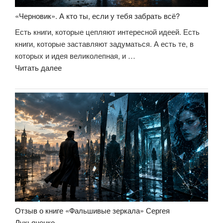
«Черновик». А кто ты, если у тебя забрать всё?
Есть книги, которые цепляют интересной идеей. Есть
книги, которые заставляют задуматься. А есть те, в
которых и идея великолепная, и …
««Черновик».
Читать далее
А
кто
ты,
если
у
тебя
забрать
всё?»
Отзыв о книге «Фальшивые зеркала» Сергея
Лукьяненко