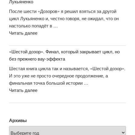
Лукьяненко
После шести «Дозоров» я решил взяться за другой
цикл Лукьяненко и, честно говоря, не ожидал, что он
настолько попадёт в …
«Отзыв
Читать далее
о
книге
«Шестой дозор». Финал, который закрывает цикл, но
«Лабиринт
без прежнего вау-эффекта
отражений»
Шестая книга цикла так и называется, «Шестой дозор».
Сергея
И это уже не просто очередное продолжение, а
Лукьяненко»
финальная точка большой истории …
««Шестой
Читать далее
дозор».
Финал,
который
закрывает
Архивы
цикл,
но