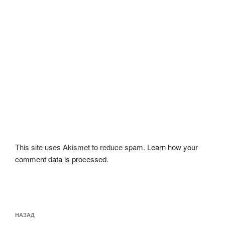
This site uses Akismet to reduce spam.
Learn how your
comment data is processed
.
Навигация
Предыдущая
НАЗАД
по